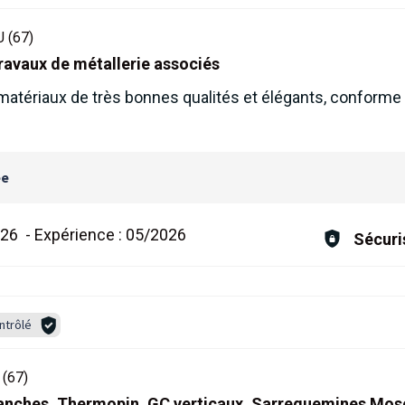
 (67)
travaux de métallerie associés
matériaux de très bonnes qualités et élégants, conforme 
ée
026
-
Expérience :
05/2026
Sécuri
ntrôlé
(67)
étanches, Thermopin, GC verticaux, Sarreguemines Mos