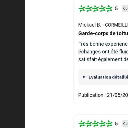
5
Co
Mickael B. -
CORMEILLE
Garde-corps de toitu
Très bonne expérience 
échanges ont été flui
satisfait également des
Evaluation détaill
Publication :
21/05/2
5
Co