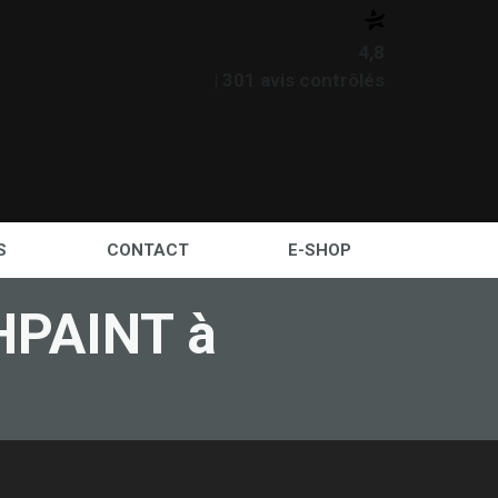
4,8
| 301 avis contrôlés
S
CONTACT
E-SHOP
HPAINT à