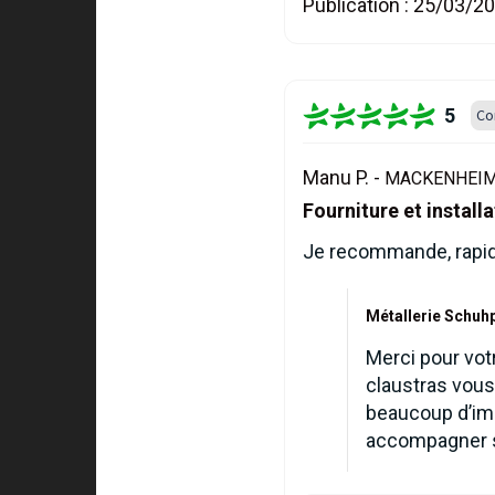
Publication :
25/03/2
5
Co
Manu P. -
MACKENHEIM 
Fourniture et install
Je recommande, rapide
Métallerie Schuhp
Merci pour vot
claustras vous 
beaucoup d’imp
accompagner su