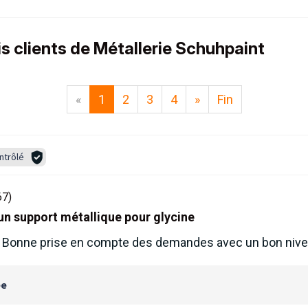
is clients de Métallerie Schuhpaint
«
1
2
3
4
»
Fin
ntrôlé
67)
'un support métallique pour glycine
if. Bonne prise en compte des demandes avec un bon nive
ée