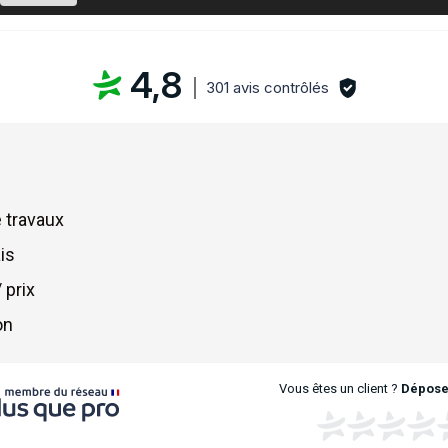
4,8
301 avis contrôlés
 travaux
is
 prix
on
Vous êtes un client ?
Déposez