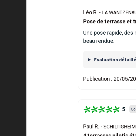
Léo B. -
LA WANTZENAU
Pose de terrasse et 
Une pose rapide, des 
beau rendue.
Evaluation détaill
Publication :
20/05/2
5
Co
Paul R. -
SCHILTIGHEIM 
4 terrasses pilotis 