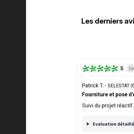
Les derniers av
5
Co
Patrick T. -
SELESTAT (
Fourniture et pose d
Suivi du projet réact
Evaluation détaill